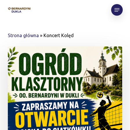
Skip
Menu
to
main
content
Strona główna
»
Koncert Kolęd
Zapraszamy