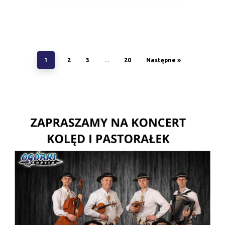
1
2
3
…
20
Następne »