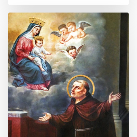
Odpust
św.
Jana